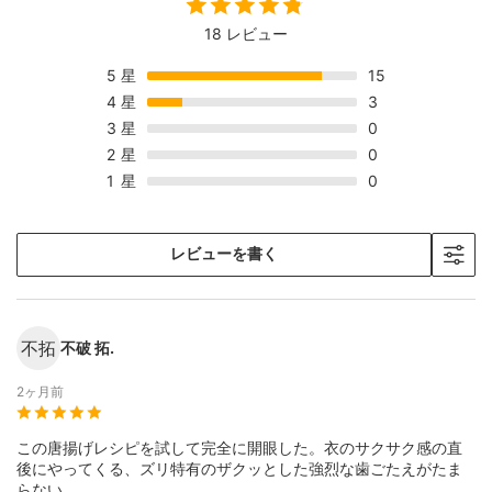
18 レビュー
5
星
15
4
星
3
3
星
0
2
星
0
1
星
0
レビューを書く
不拓
不破 拓.
2ヶ月前
この唐揚げレシピを試して完全に開眼した。衣のサクサク感の直
後にやってくる、ズリ特有のザクッとした強烈な歯ごたえがたま
らない