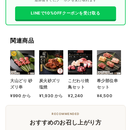
す
す
LINEで10%OFFクーポンを受け取る
関連商品
大山どり 砂
炭火砂ズリ
こだわり焼
希少部位串
ズリ串
塩焼
鳥セット
セット
¥990 から
¥1,930 から
¥2,240
¥4,500
RECOMMENDED
おすすめのお召し上がり方