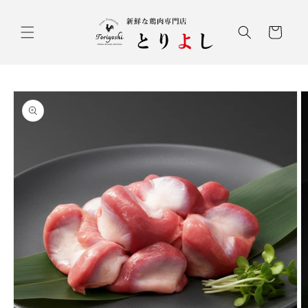
コンテ
ンツに
カ
進む
ー
ト
商品情
報にス
キップ