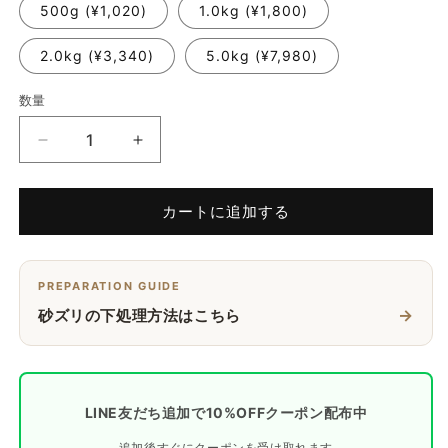
500g (¥1,020)
1.0kg (¥1,800)
2.0kg (¥3,340)
5.0kg (¥7,980)
数量
国
国
産
産
砂
砂
カートに追加する
ズ
ズ
リ
リ
(砂
(砂
PREPARATION GUIDE
肝)
肝)
→
砂ズリの下処理方法はこちら
の
の
数
数
量
量
を
を
減
LINE友だち追加で10%OFFクーポン配布中
増
ら
や
追加後すぐにクーポンを受け取れます