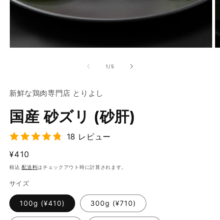
モ
ー
の
1
/
5
ダ
ル
で
新鮮な鶏肉専門店 とりよし
メ
デ
国産 砂ズリ (砂肝)
ィ
ア
(1)
(2
18 レビュー
を
開
通
¥410
く
常
税込
配送料
はチェックアウト時に計算されます。
価
サイズ
格
100g (¥410)
300g (¥710)