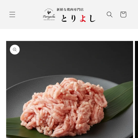
コンテ
ンツに
カ
進む
ー
ト
商品情
報にス
キップ