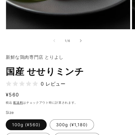
モ
ー
の
1
/
6
ダ
ル
で
新鮮な鶏肉専門店 とりよし
メ
デ
国産 せせりミンチ
ィ
ア
(1)
(2
0 レビュー
を
開
通
¥560
く
常
税込
配送料
はチェックアウト時に計算されます。
価
Size
格
100g (¥560)
300g (¥1,180)