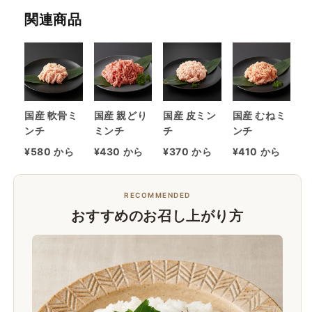
ら
や
関連商品
す
す
国産 軟骨ミ
国産 親どり
国産 皮ミン
国産 むねミ
ンチ
ミンチ
チ
ンチ
¥580 から
¥430 から
¥370 から
¥410 から
RECOMMENDED
おすすめのお召し上がり方