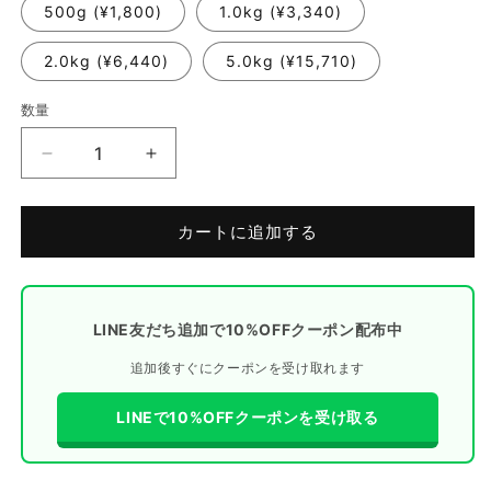
500g (¥1,800)
1.0kg (¥3,340)
2.0kg (¥6,440)
5.0kg (¥15,710)
数量
国
国
産
産
せ
せ
カートに追加する
せ
せ
り
り
ミ
ミ
ン
ン
LINE友だち追加で10%OFFクーポン配布中
チ
チ
追加後すぐにクーポンを受け取れます
の
の
数
数
LINEで10%OFFクーポンを受け取る
量
量
を
を
減
増