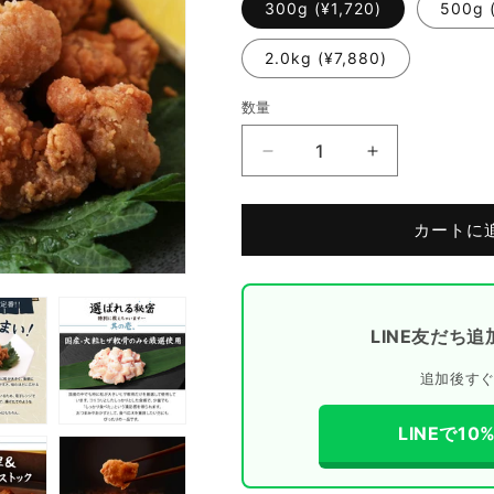
300g (¥1,720)
500g 
2.0kg (¥7,880)
数量
ヒ
ヒ
ザ
ザ
軟
軟
カートに
骨
骨
唐
唐
揚
揚
げ
げ
LINE友だち追
の
の
数
数
追加後す
量
量
を
を
LINEで1
減
増
ら
や