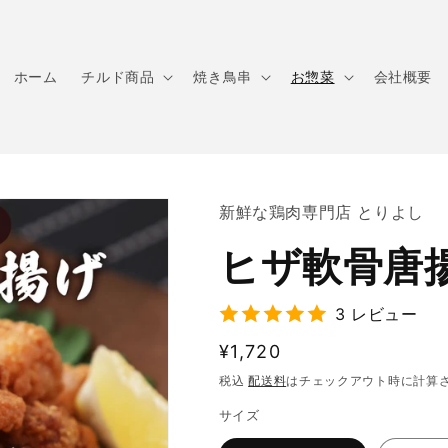
ホーム
チルド商品
焼き鳥串
お惣菜
会社概要
新鮮な鶏肉専門店 とりよし
ヒザ軟骨唐
3 レビュー
通
¥1,720
常
税込
配送料
はチェックアウト時に計算
価
サイズ
格