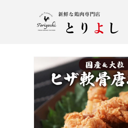
コンテ
ンツに
進む
商品情
報にス
キップ