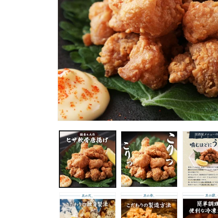
モ
ー
ダ
ル
で
メ
デ
ィ
ア
(1)
を