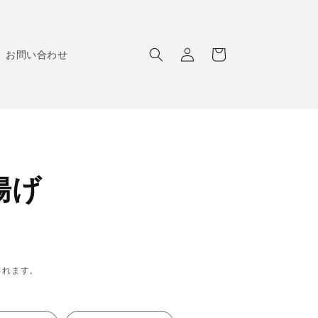
ロ
カ
グ
ー
お問い合わせ
イ
ト
ン
揚げ
されます。