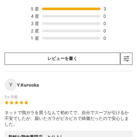
5
星
3
4
星
0
3
星
0
2
星
0
1
星
0
レビューを書く
Y
Y.Kurooka
2ヶ月前
ネットで鶏ガラを買うなんて初めてで、自分でスープが引けるか
不安でしたが、届いたガラがピカピカで綺麗だったので安心しま
した。
新鮮な鶏肉専門店 とりよし