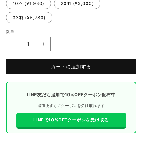
10羽 (¥1,930)
20羽 (¥3,600)
33羽 (¥5,780)
数量
大
大
山
山
ど
ど
カートに追加する
り
り
鶏
鶏
ガ
ガ
ラ
ラ
LINE友だち追加で10%OFFクーポン配布中
(胴
(胴
追加後すぐにクーポンを受け取れます
ガ
ガ
ラ)
ラ)
LINEで10%OFFクーポンを受け取る
の
の
数
数
量
量