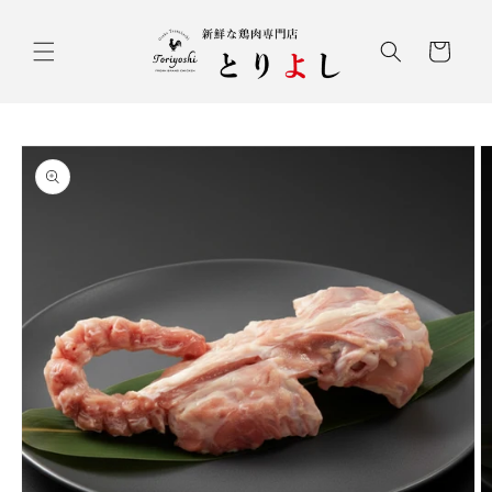
コンテ
ンツに
カ
進む
ー
ト
商品情
報にス
キップ