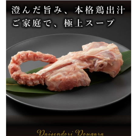
を
を
減
増
ら
や
す
す