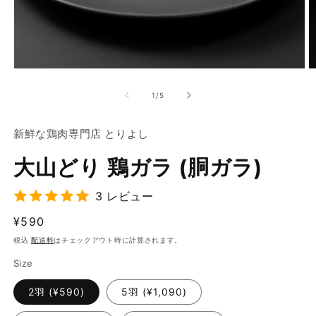
モ
ー
の
1
/
5
ダ
ル
で
新鮮な鶏肉専門店 とりよし
メ
デ
大山どり 鶏ガラ (胴ガラ)
ィ
ア
(1)
(2
3 レビュー
を
開
通
¥590
く
常
税込
配送料
はチェックアウト時に計算されます。
価
Size
格
2羽 (¥590)
5羽 (¥1,090)