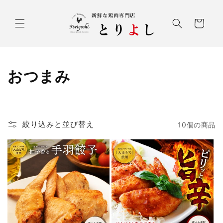
コンテ
ンツに
カ
進む
ー
ト
コ
おつまみ
レ
ク
絞り込みと並び替え
10個の商品
シ
ョ
ン
: