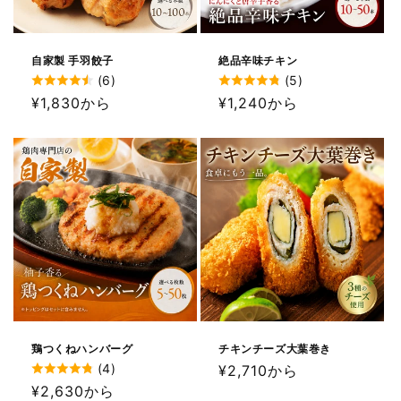
自家製 手羽餃子
絶品辛味チキン
(6)
(5)
通
¥1,830から
通
¥1,240から
常
常
価
価
格
格
鶏つくねハンバーグ
チキンチーズ大葉巻き
(4)
通
¥2,710から
通
¥2,630から
常