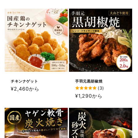
常
価
価
格
格
チキンナゲット
手羽元黒胡椒焼
(3)
通
¥2,460から
通
¥1,290から
常
常
価
価
格
格