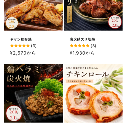
ヤゲン軟骨焼
炭火砂ズリ塩焼
(3)
(3)
通
¥2,670から
通
¥1,930から
常
常
価
価
格
格