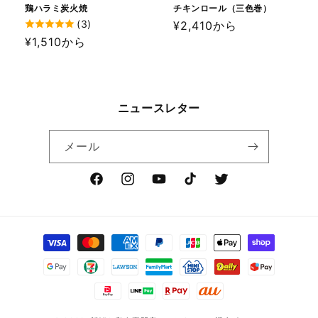
鶏ハラミ炭火焼
チキンロール（三色巻）
(3)
通
¥2,410から
通
¥1,510から
常
常
価
価
格
格
ニュースレター
メール
Facebook
Instagram
YouTube
TikTok
Twitter
決
済
方
法